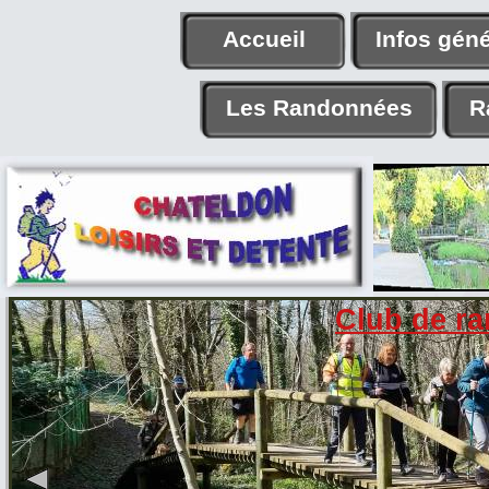
Accueil
Infos gén
Les Randonnées
R
Club de r