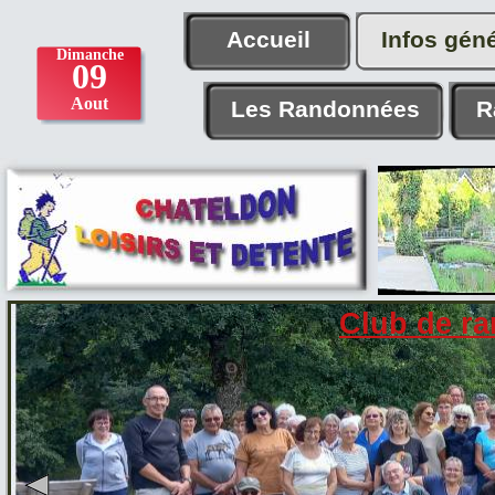
Accueil
Infos gén
Les Randonnées
R
Club de r